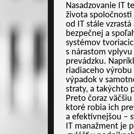
Nasadzovanie IT te
života spoločnosti
od IT stále vzrastá 
bezpečnej a spoľah
systémov tvoriaci
s nárastom vplyvu 
prevádzku. Naprík
riadiaceho výrobu
výpadok v samotn
straty, a takýchto
Preto čoraz väčšiu 
ktoré robia ich p
a efektívnejšou – 
IT manažment je 