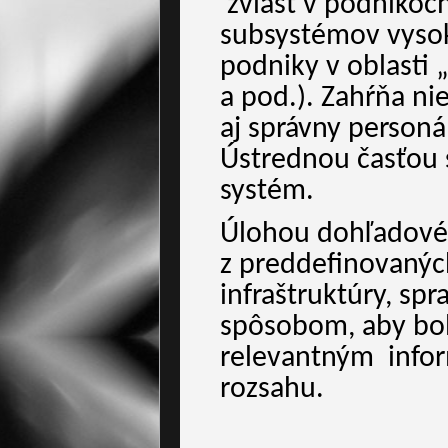
zvlášť v podnikoc
subsystémov vysok
podniky v oblasti 
a pod.). Zahŕňa n
aj správny person
Ústrednou časťou 
systém.
Úlohou dohľadovéh
z preddefinovanýc
infraštruktúry, sp
spôsobom, aby bol
relevantným
info
rozsahu.