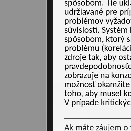
spôsobom. Tie ukla
udržiavané pre prí
problémov vyžadov
súvislostí. Systém
spôsobom, ktorý sk
problému (koreláci
zdroje tak, aby ost
pravdepodobnosťou
zobrazuje na konzo
možnosť okamžite 
toho, aby musel ko
V prípade kritický
Ak máte záujem o vi