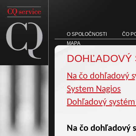
O SPOLOČNOSTI
ČO P
MAPA
DOHĽADOVÝ 
Na čo dohľadový s
System Nagios
Dohľadový systém 
Na čo dohľadový s