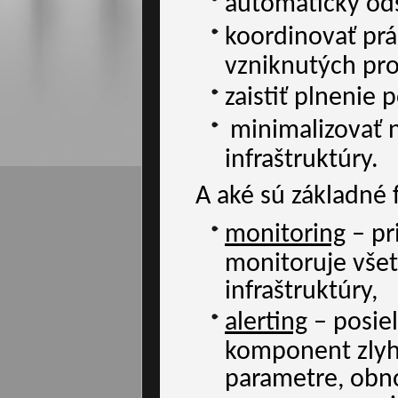
automaticky od
koordinovať prá
vzniknutých pr
zaistiť plnenie
minimalizovať 
infraštruktúry.
A aké sú základné 
monitoring
– pr
monitoruje vše
infraštruktúry,
alerting
– posiel
komponent zlyh
parametre, obno