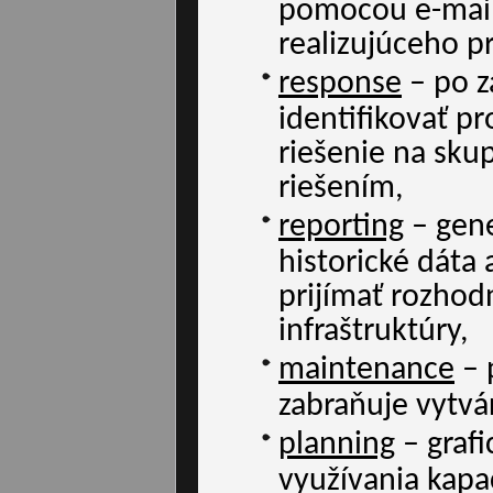
pomocou e-mail
realizujúceho p
response
– po z
identifikovať p
riešenie na sku
riešením,
reporting
– gene
historické dáta
prijímať rozhodn
infraštruktúry,
maintenance
– 
zabraňuje vytvár
planning
– grafi
využívania kapa