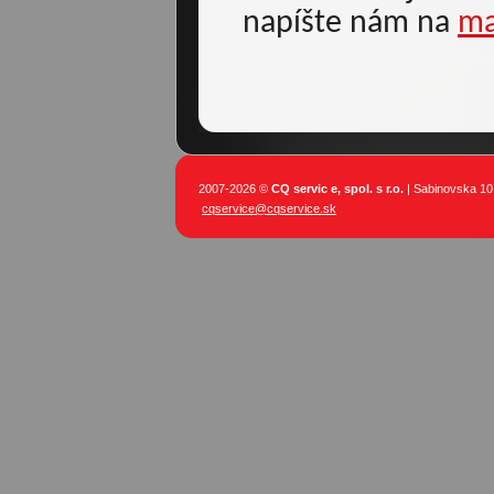
napíšte nám na
ma
2007-2026 ©
CQ servic e, spol. s r.o.
| Sabinovska 10,
cqservice@cqservice.sk