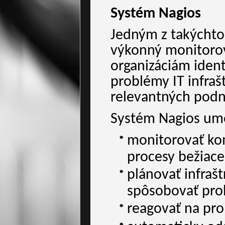
Systém Nagios
Jedným z takýchto 
výkonný monitorov
organizáciám identi
problémy IT infraš
relevantných podn
Systém Nagios um
monitorovať kom
procesy bežiace
plánovať infraš
spôsobovať pro
reagovať na pro