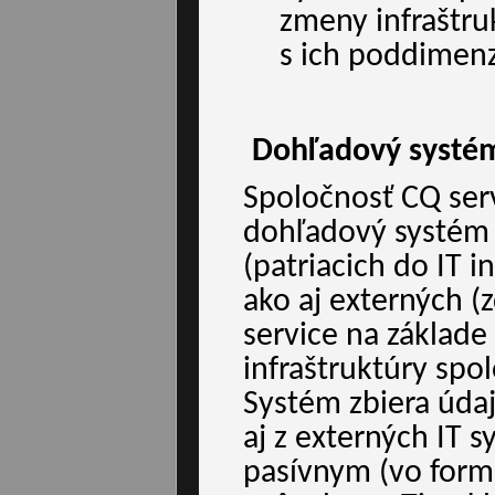
zmeny infraštru
s ich poddimen
Dohľadový systém
Spoločnosť CQ serv
dohľadový systém p
(patriacich do IT i
ako aj externých 
service na základe
infraštruktúry spol
Systém zbiera údaj
aj z externých IT 
pasívnym (vo forme