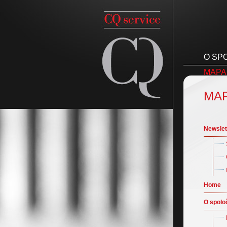
O SP
MAPA
MA
Newslet
Home
O spolo