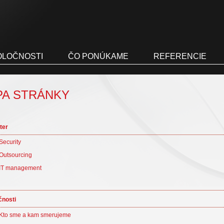
OLOČNOSTI
ČO PONÚKAME
REFERENCIE
PA STRÁNKY
ter
Security
Outsourcing
IT management
čnosti
Kto sme a kam smerujeme