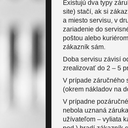
Existujú dva typy zár
site) stačí, ak si zák
a miesto servisu, v d
zariadenie do servisn
poštou alebo kuriérom
zákazník sám.
Doba servisu závisí o
zrealizovať do 2 – 5 
V prípade záručného 
(okrem nákladov na do
V prípadne pozáručné
nebola uznaná záruk
užívateľom – vyliata 