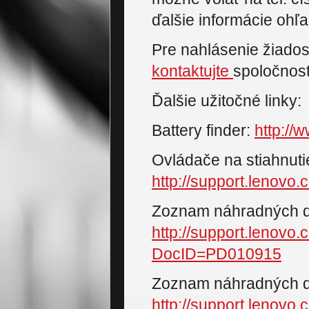
ďalšie informácie ohľa
Pre nahlásenie žiadost
kontaktujte
spoločnosť 
Ďalšie užitočné linky:
Battery finder:
http://
Ovládače na stiahnuti
http://support.lenov
Zoznam náhradných di
http://support.lenovo
DocID=PD010915
Zoznam náhradných di
http://support.lenovo