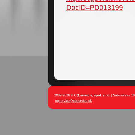
DocID=PD013199
2007-2026 ©
CQ servic e, spol. s r.o.
| Sabinovska 10,
cqservice@cqservice.sk