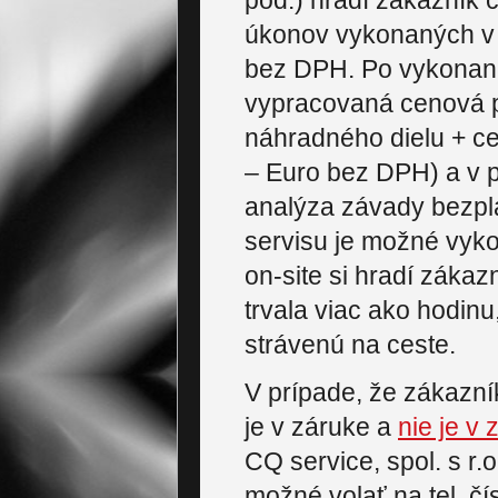
pod.) hradí zákazník 
úkonov vykonaných v r
bez DPH. Po vykonaní
vypracovaná cenová 
náhradného dielu + ce
– Euro bez DPH) a v 
analýza závady bezpl
servisu je možné vykon
on-site si hradí záka
trvala viac ako hodin
strávenú na ceste.
V prípade, že zákazní
je v záruke a
nie je v
CQ service, spol. s r.
možné volať na tel. č